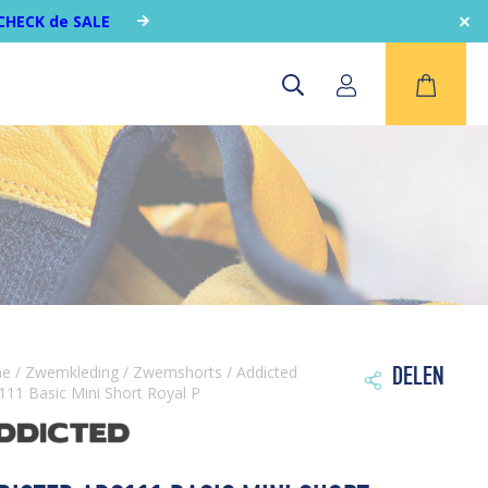
CHECK de SALE
me
/
Zwemkleding
/
Zwemshorts
/ Addicted
DELEN

11 Basic Mini Short Royal P