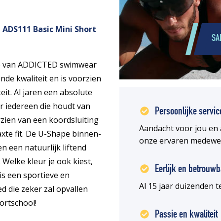
 ADS111 Basic Mini Short
SA
tie van ADDICTED swimwear
de kwaliteit en is voorzien
it. Al jaren een absolute
r iedereen die houdt van
Persoonlijke servic
zien van een koordsluiting
Aandacht voor jou en 
axte fit. De U-Shape binnen-
onze ervaren medewe
 een natuurlijk liftend
. Welke kleur je ook kiest,
Eerlijk en betrouwb
is een sportieve en
Al 15 jaar duizenden
 die zeker zal opvallen
ortschool!
Passie en kwaliteit