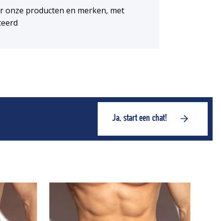
or onze producten en merken, met
teerd
Ja, start een chat!