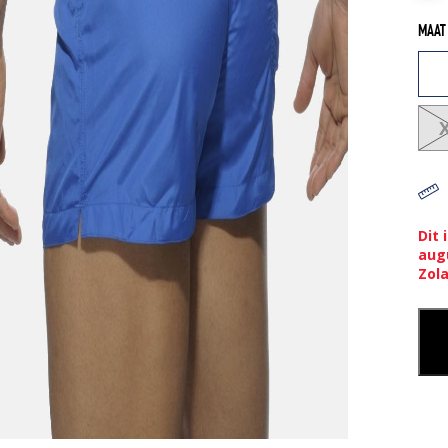
MAAT
Dit 
aug
Zol