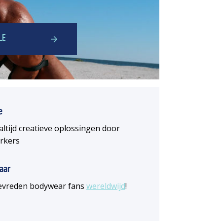
LE
e
altijd creatieve oplossingen door
rkers
aar
 tevreden bodywear fans
wereldwijd
!