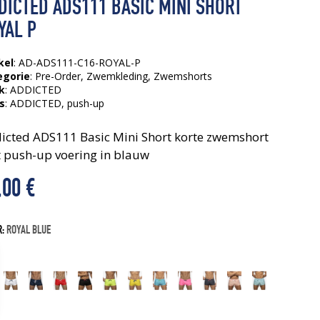
DICTED ADS111 BASIC MINI SHORT
YAL P
kel
: AD-ADS111-C16-ROYAL-P
egorie
:
Pre-Order
,
Zwemkleding
,
Zwemshorts
k
: ADDICTED
s
:
ADDICTED
, push-up
icted ADS111 Basic Mini Short korte zwemshort
 push-up voering in blauw
,00
€
R:
ROYAL BLUE