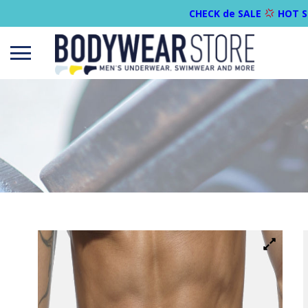
CHECK de SALE
HOT S
Open
menu