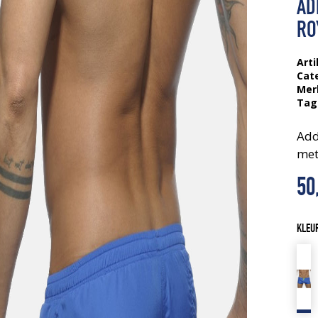
AD
RO
Arti
Cat
Mer
Tag
Add
met
50
KLEU