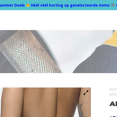
ummer Deals
Héél véél korting op geselecteerde items
Ho
ADS1