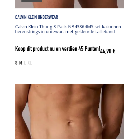
CALVIN KLEIN UNDERWEAR
Calvin Klein Thong 3 Pack NB43864M5 set katoenen
herenstrings in uni zwart met gekleurde tailleband
Koop dit product nu en verdien
45
Punten!
44,90
€
S
M
L
XL