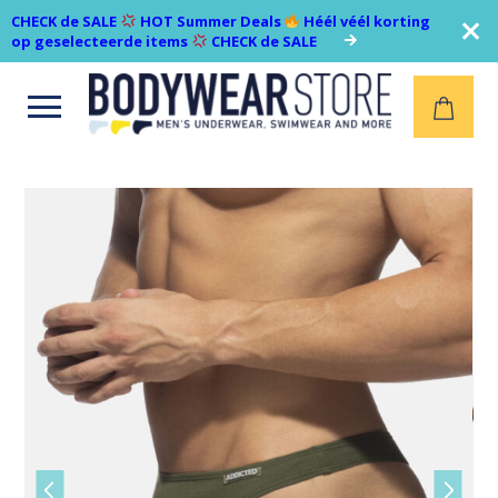
CHECK de SALE
HOT Summer Deals
Héél véél korting
op geselecteerde items
CHECK de SALE
Open
menu
Vorige
Volgen