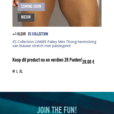
COMING SOON
NIEUW
+1 KLEUR
ES COLLECTION
ES Collection UN689 Pailey Mini Thong herenstring
van blauwe stretch met paisleyprint
Koop dit product nu en verdien
28
Punten!
28,00
€
M
L
XL
JOIN THE FUN!