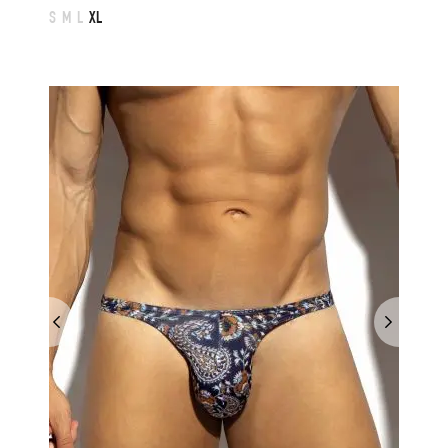
S
M
L
XL