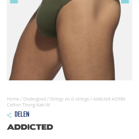
slide
slide
Home
/
Ondergoed
/
Strings en G-strings
/ Addicted AD986
Cotton Thong Kaki W
DELEN
