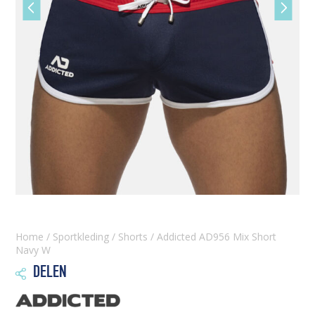
Vorige
Volgen
slide
slide
Home
/
Sportkleding
/
Shorts
/ Addicted AD956 Mix Short
Navy W
DELEN
