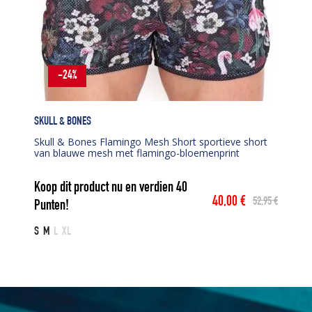
-24%
SKULL & BONES
Skull & Bones Flamingo Mesh Short sportieve short
van blauwe mesh met flamingo-bloemenprint
Koop dit product nu en verdien
40
40,00
€
52,95
€
Punten!
Oorspronkelijke
Huidige
prijs
prijs
S
M
L
XL
was:
is:
52,95 €.
40,00 €.