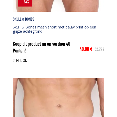
-24%
SKULL & BONES
Skull & Bones mesh short met pauw print op een
grijze achtegrond
Koop dit product nu en verdien
40
40,00
€
52,95
€
Punten!
Oorspronkelijke
Huidige
prijs
prijs
S
M
L
XL
was:
is:
52,95 €.
40,00 €.