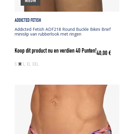
NIEUW
ADDICTED FETISH
Addicted Fetish ADF218 Round Buckle Bikini Brief
minislip van rubberlook met ringen
Koop dit product nu en verdien
40
Punten!
40,00
€
S
M
L
XL
XXL