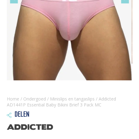
slide
slide
Home
/
Ondergoed
/
Minislips en tangaslips
/ Addicted
AD1441P Essential Baby Bikini Brief 3 Pack MC
DELEN
