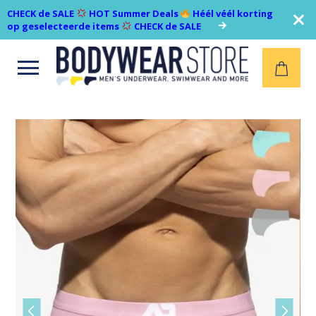
CHECK de SALE
HOT Summer Deals
Héél véél korting
op geselecteerde items
CHECK de SALE
Open
menu
Vorige
Volgen