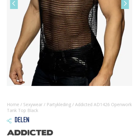
Vorige
Volgen
slide
slide
Home
/
Sexywear
/
Partykleding
/ Addicted AD1426 Openwork
Tank Top Black
DELEN
