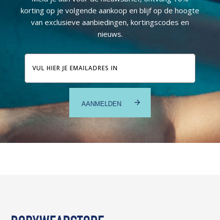
korting op je volgende aankoop en blijf op de hoogte
van exclusieve aanbiedingen, kortingscodes en
nieuws.
E-
mailadres