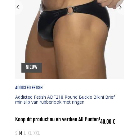
NIEUW
ADDICTED FETISH
Addicted Fetish ADF218 Round Buckle Bikini Brief
minislip van rubberlook met ringen
Koop dit product nu en verdien
40
Punten!
40,00
€
S
M
L
XL
XXL