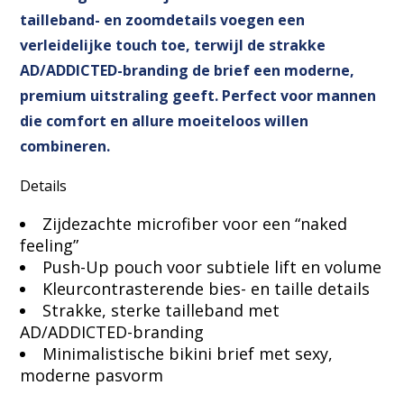
tailleband- en zoomdetails voegen een
verleidelijke touch toe, terwijl de strakke
AD/ADDICTED-branding de brief een moderne,
premium uitstraling geeft. Perfect voor mannen
die comfort en allure moeiteloos willen
combineren.
Details
Zijdezachte microfiber voor een “naked
feeling”
Push-Up pouch voor subtiele lift en volume
Kleurcontrasterende bies- en taille details
Strakke, sterke tailleband met
AD/ADDICTED-branding
Minimalistische bikini brief met sexy,
moderne pasvorm