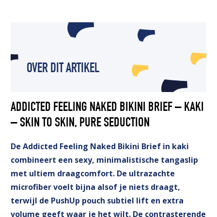
OVER DIT ARTIKEL
ADDICTED FEELING NAKED BIKINI BRIEF – KAKI
– SKIN TO SKIN, PURE SEDUCTION
De Addicted Feeling Naked Bikini Brief in kaki
combineert een sexy, minimalistische tangaslip
met ultiem draagcomfort. De ultrazachte
microfiber voelt bijna alsof je niets draagt,
terwijl de PushUp pouch subtiel lift en extra
volume geeft waar je het wilt. De contrasterende