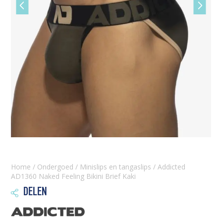
Vorige
Volgen
slide
slide
Home
/
Ondergoed
/
Minislips en tangaslips
/ Addicted
AD1360 Naked Feeling Bikini Brief Kaki
DELEN
