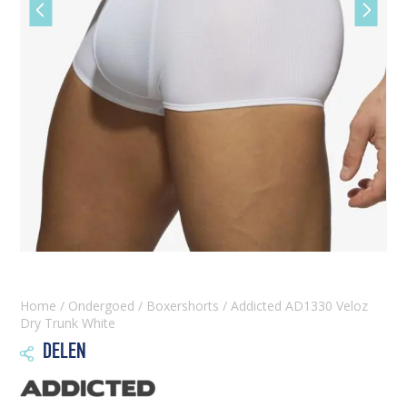
Vorige
Volgen
slide
slide
Home
/
Ondergoed
/
Boxershorts
/ Addicted AD1330 Veloz
Dry Trunk White
DELEN
