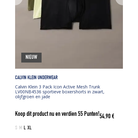
NIEUW
CALVIN KLEIN UNDERWEAR
Calvin Klein 3 Pack Icon Active Mesh Trunk
LV00NB4536 sportieve boxershorts in zwart,
olijfgroen en jade
Koop dit product nu en verdien
55
Punten!
54,90
€
S
M
L
XL