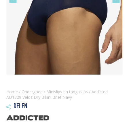
slide
slide
Home
/
Ondergoed
/
Minislips en tangaslips
/ Addicted
AD1329 Veloz Dry Bikini Brief Navy
DELEN
