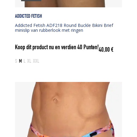
ADDICTED FETISH
Addicted Fetish ADF218 Round Buckle Bikini Brief
minislip van rubberlook met ringen
Koop dit product nu en verdien
40
Punten!
40,00
€
S
M
L
XL
XXL