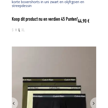
korte boxershorts in uni zwart en olijfrgoen en
streepdessin
Koop dit product nu en verdien
45
Punten!
44,90
€
S
M
L
XL