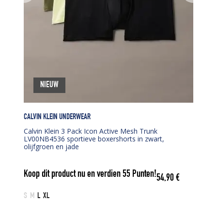
NIEUW
CALVIN KLEIN UNDERWEAR
Calvin Klein 3 Pack Icon Active Mesh Trunk
LV00NB4536 sportieve boxershorts in zwart,
olijfgroen en jade
Koop dit product nu en verdien
55
Punten!
54,90
€
S
M
L
XL