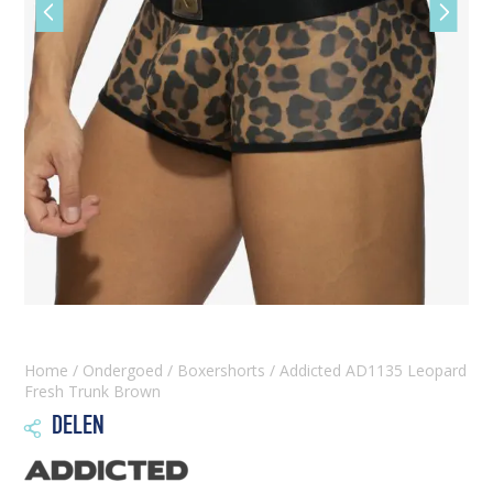
Vorige
Volgen
slide
slide
Home
/
Ondergoed
/
Boxershorts
/ Addicted AD1135 Leopard
Fresh Trunk Brown
DELEN
