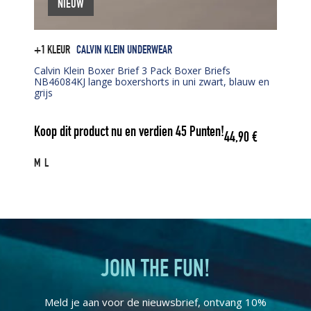
NIEUW
+1 KLEUR
CALVIN KLEIN UNDERWEAR
Calvin Klein Boxer Brief 3 Pack Boxer Briefs
NB46084KJ lange boxershorts in uni zwart, blauw en
grijs
Koop dit product nu en verdien
45
Punten!
44,90
€
M
L
JOIN THE FUN!
Meld je aan voor de nieuwsbrief, ontvang 10%