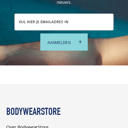
nieuws.
E-
mailadres
BODYWEARSTORE
Over BodywearStore