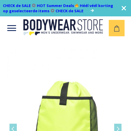
CHECK de SALE
HOT Summer Deals
Héél véél korting
op geselecteerde items
CHECK de SALE
Open
menu
Vorige
Volgen