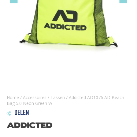
slide
slide
Home
/
Accessoires
/
Tassen
/ Addicted AD1076 AD Beach
Bag 5.0 Neon Green W
DELEN
