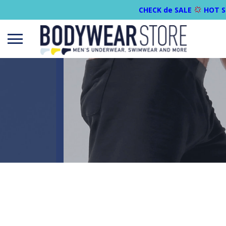
CHECK de SALE
HOT S
Open
menu