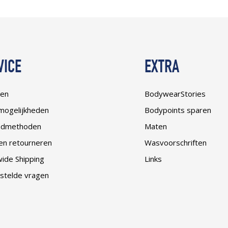
VICE
EXTRA
len
BodywearStories
mogelijkheden
Bodypoints sparen
ndmethoden
Maten
 en retourneren
Wasvoorschriften
ide Shipping
Links
stelde vragen