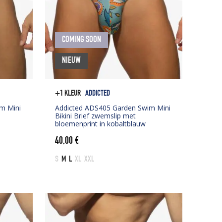
COMING SOON
NIEUW
+1 KLEUR
ADDICTED
m Mini
Addicted ADS405 Garden Swim Mini
Bikini Brief zwemslip met
bloemenprint in kobaltblauw
40,00
€
S
M
L
XL
XXL