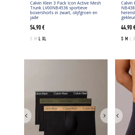
Calvin Klein 3 Pack Icon Active Mesh
Calvin
Trunk LV00NB4536 sportieve
NB438
boxershorts in zwart, olijfgroen en
herenst
jade
gekleur
54,90
€
44,90
S
M
L
XL
S
M
L