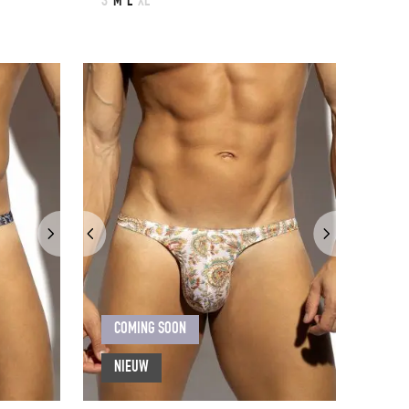
S
M
L
XL
COMING SOON
NIEUW