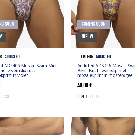
NG SOON
COMING SOON
W
NIEUW
R
ADDICTED
+1 KLEUR
ADDICTED
ed ADS406 Mosaic Swim Mini
Addicted ADS406 Mosaic Swi
Brief zwemslip met
Bikini Brief zwemslip met
print in violet
mozaïekprint in mosterdgeel
€
40,00
€
XL
XXL
S
M
L
XL
XXL