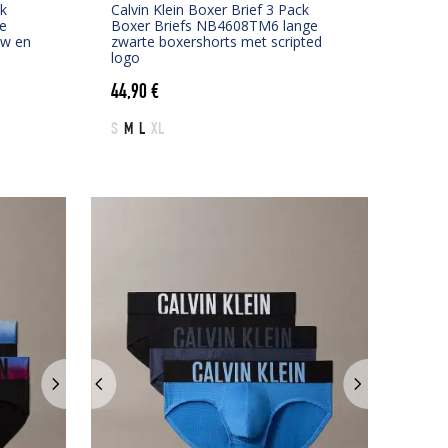
ck
Calvin Klein Boxer Brief 3 Pack
e
Boxer Briefs NB4608TM6 lange
uw en
zwarte boxershorts met scripted
logo
44,90
€
S
M
L
XL