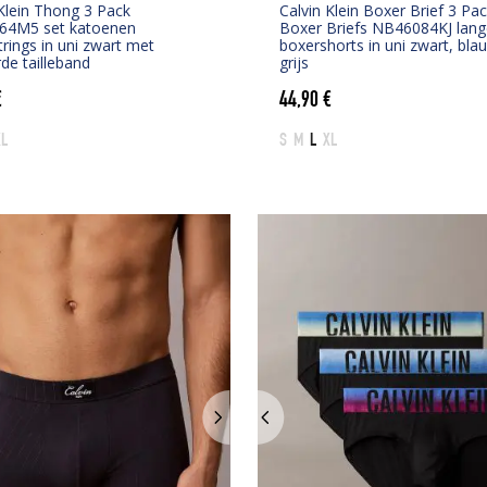
 Klein Thong 3 Pack
Calvin Klein Boxer Brief 3 Pa
64M5 set katoenen
Boxer Briefs NB46084KJ lang
rings in uni zwart met
boxershorts in uni zwart, bla
de tailleband
grijs
€
44,90
€
XL
S
M
L
XL