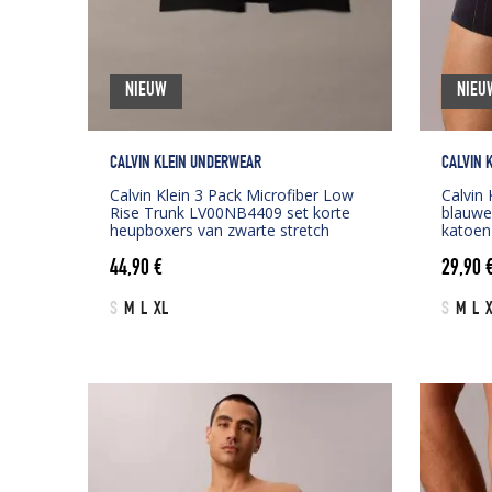
NIEUW
NIEU
CALVIN KLEIN UNDERWEAR
CALVIN 
Calvin Klein 3 Pack Microfiber Low
Calvin
Rise Trunk LV00NB4409 set korte
blauwe
heupboxers van zwarte stretch
katoen
44,90
€
29,90
S
M
L
XL
S
M
L