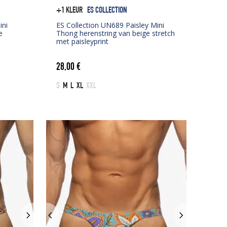
+1 KLEUR
ES COLLECTION
ini
ES Collection UN689 Paisley Mini
e
Thong herenstring van beige stretch
met paisleyprint
28,00
€
S
M
L
XL
XXL