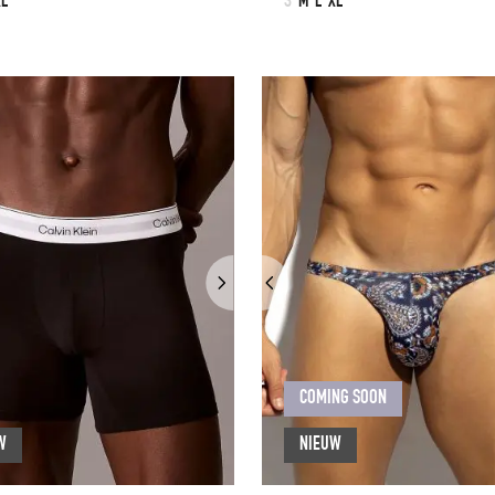
XL
S
M
L
XL
COMING SOON
W
NIEUW