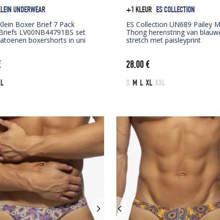
KLEIN UNDERWEAR
+1 KLEUR
ES COLLECTION
Klein Boxer Brief 7 Pack
ES Collection UN689 Pailey M
Briefs LV00NB44791BS set
Thong herenstring van blauw
katoenen boxershorts in uni
stretch met paisleyprint
€
28,00
€
XL
S
M
L
XL
XXL