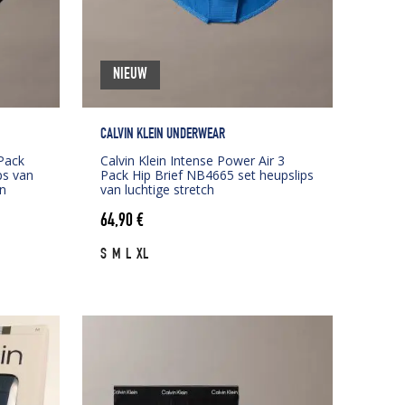
NIEUW
CALVIN KLEIN UNDERWEAR
 Pack
Calvin Klein Intense Power Air 3
ps van
Pack Hip Brief NB4665 set heupslips
n
van luchtige stretch
64,90
€
S
M
L
XL