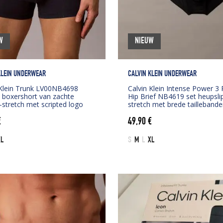
W
NIEUW
KLEIN UNDERWEAR
CALVIN KLEIN UNDERWEAR
 Klein Trunk LV00NB4698
Calvin Klein Intense Power 3
 boxershort van zachte
Hip Brief NB4619 set heupsli
-stretch met scripted logo
stretch met brede taillebande
€
49,90
€
XL
S
M
L
XL