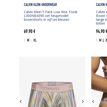
CALVIN KLEIN UNDERWEAR
CALVIN 
Calvin Klein 5 Pack Low Rise Trunk
Calvin 
LV00NB4390 set heupmodel
Boxer 
boxershorts in vijf uni kleuren
lange 
tinten
69,90
€
94,90
S
M
L
XL
S
M
L