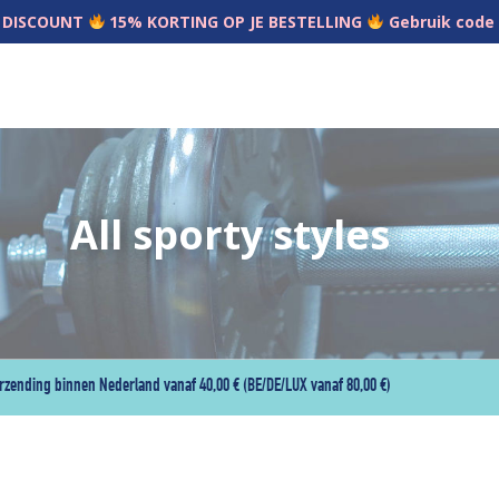
 DISCOUNT
15% KORTING OP JE BESTELLING
Gebruik code
All sporty styles
erzending binnen Nederland vanaf 40,00 € (BE/DE/LUX vanaf 80,00 €)