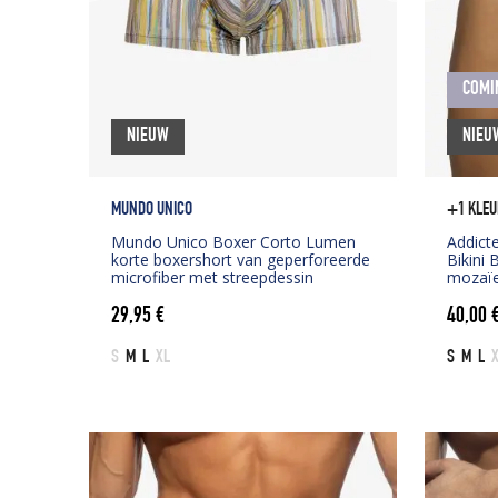
COMI
NIEUW
NIEU
MUNDO UNICO
+1 KLEU
Mundo Unico Boxer Corto Lumen
Addict
korte boxershort van geperforeerde
Bikini 
microfiber met streepdessin
mozaïek
29,95
€
40,00
S
M
L
XL
S
M
L