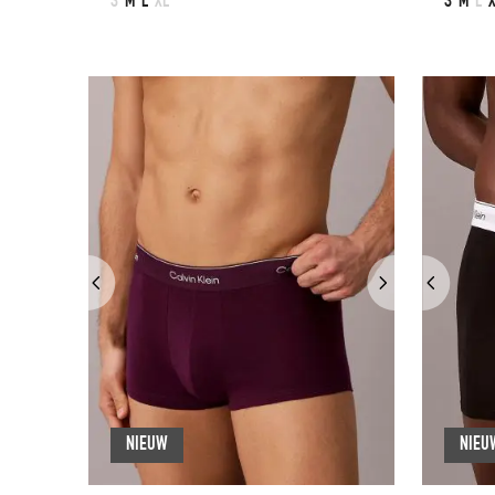
S
M
L
XL
S
M
L
NIEUW
NIEU