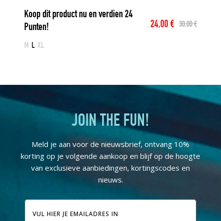
Koop dit product nu en verdien
24
24,00
€
30,00
€
Punten!
Oorspronkelijke
Huidige
prijs
prijs
M
L
XL
was:
is:
30,00 €.
24,00 €.
JOIN THE FUN!
Meld je aan voor de nieuwsbrief, ontvang 10%
korting op je volgende aankoop en blijf op de hoogte
van exclusieve aanbiedingen, kortingscodes en
nieuws.
E-
mailadres