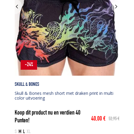
-24%
SKULL & BONES
Skull & Bones mesh short met draken print in multi
color uitvoering
Koop dit product nu en verdien
40
40,00
€
52,95
€
Punten!
Oorspronkelijke
Huidige
prijs
prijs
S
M
L
XL