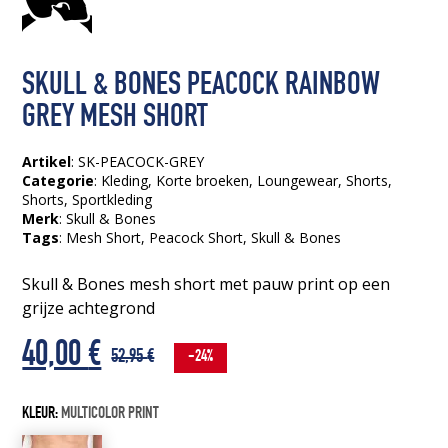
SKULL & BONES PEACOCK RAINBOW
GREY MESH SHORT
Artikel
: SK-PEACOCK-GREY
Categorie
:
Kleding
,
Korte broeken
,
Loungewear
,
Shorts
,
Shorts
,
Sportkleding
Merk
: Skull & Bones
Tags
:
Mesh Short
, Peacock Short
, Skull & Bones
Skull & Bones mesh short met pauw print op een
grijze achtegrond
Oorspronkelijke
Huidige
40,00
€
52,95
€
-24%
prijs
prijs
KLEUR:
MULTICOLOR PRINT
was:
is: