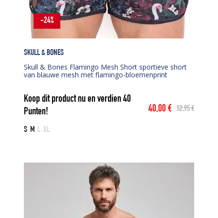
-24%
SKULL & BONES
Skull & Bones Flamingo Mesh Short sportieve short
van blauwe mesh met flamingo-bloemenprint
Koop dit product nu en verdien
40
40,00
€
52,95
€
Punten!
Oorspronkelijke
Huidige
prijs
prijs
S
M
L
XL
was:
is:
52,95 €.
40,00 €.