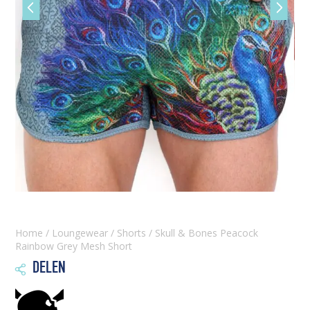
Vorige
Volgen
slide
slide
Home
/
Loungewear
/
Shorts
/ Skull & Bones Peacock
Rainbow Grey Mesh Short
DELEN
