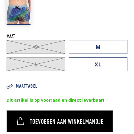
52,95 €.
40,00 €.
MAAT
S
M
L
XL
MAATTABEL
Dit artikel is op voorraad en direct leverbaar!
TOEVOEGEN AAN WINKELMANDJE