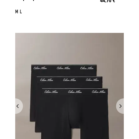
44,90
€
M
L