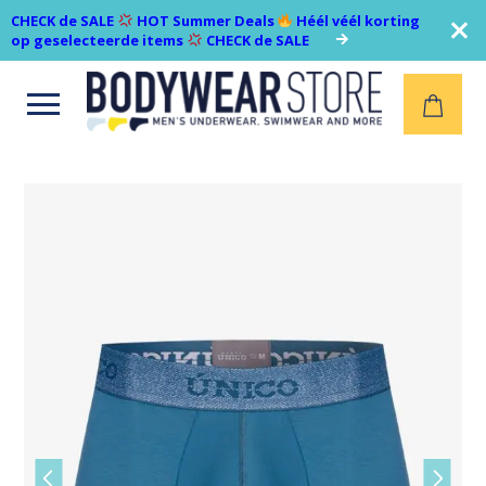
CHECK de SALE
HOT Summer Deals
Héél véél korting
op geselecteerde items
CHECK de SALE
Open
menu
Vorige
Volgen