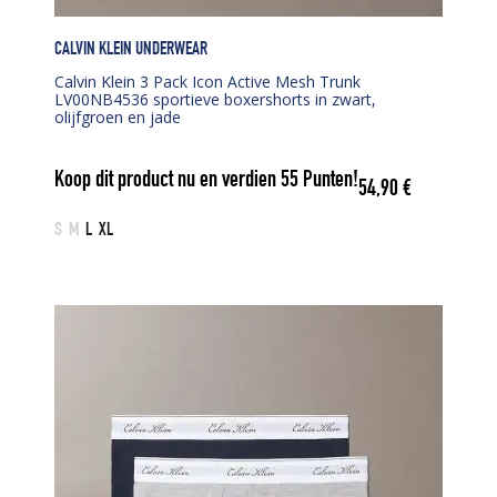
CALVIN KLEIN UNDERWEAR
Calvin Klein 3 Pack Icon Active Mesh Trunk
LV00NB4536 sportieve boxershorts in zwart,
olijfgroen en jade
Koop dit product nu en verdien
55
Punten!
54,90
€
S
M
L
XL