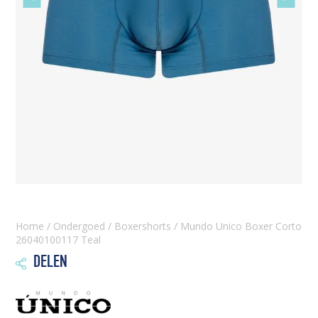
slide
slide
Home
/
Ondergoed
/
Boxershorts
/ Mundo Unico Boxer Corto
26040100117 Teal
DELEN
