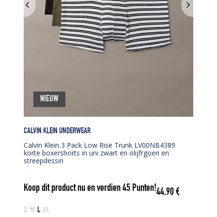
NIEUW
CALVIN KLEIN UNDERWEAR
Calvin Klein 3 Pack Low Rise Trunk LV00NB4389
korte boxershorts in uni zwart en olijfrgoen en
streepdessin
Koop dit product nu en verdien
45
Punten!
44,90
€
S
M
L
XL