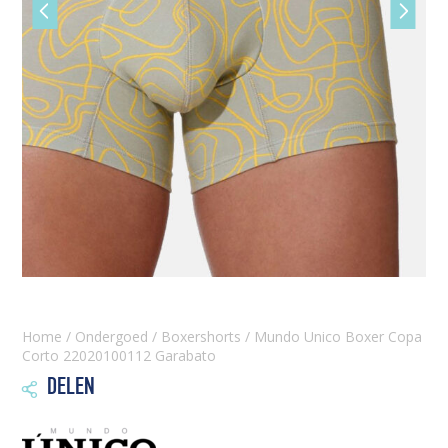
Vorige
Volgen
slide
slide
Home
/
Ondergoed
/
Boxershorts
/ Mundo Unico Boxer Copa
Corto 22020100112 Garabato
DELEN
