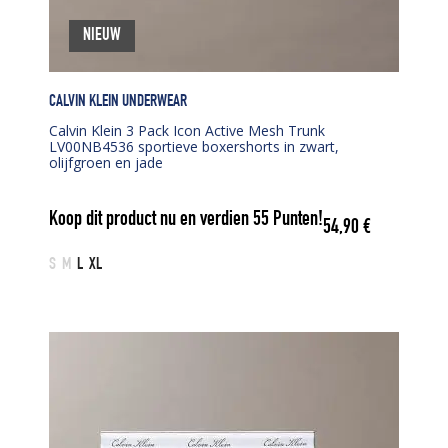
NIEUW
CALVIN KLEIN UNDERWEAR
Calvin Klein 3 Pack Icon Active Mesh Trunk
LV00NB4536 sportieve boxershorts in zwart,
olijfgroen en jade
Koop dit product nu en verdien
55
Punten!
54,90
€
S
M
L
XL