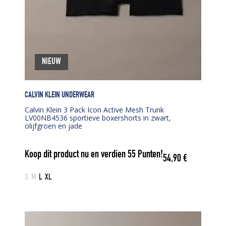
NIEUW
CALVIN KLEIN UNDERWEAR
Calvin Klein 3 Pack Icon Active Mesh Trunk
LV00NB4536 sportieve boxershorts in zwart,
olijfgroen en jade
Koop dit product nu en verdien
55
Punten!
54,90
€
S
M
L
XL