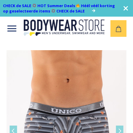
CHECK de SALE
HOT Summer Deals
Héél véél korting
op geselecteerde items
CHECK de SALE
Open
menu
Vorige
Volgen