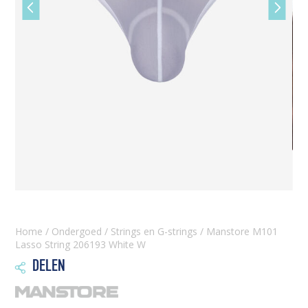
Vorige
Volgen
slide
slide
Home
/
Ondergoed
/
Strings en G-strings
/ Manstore M101
Lasso String 206193 White W
DELEN
