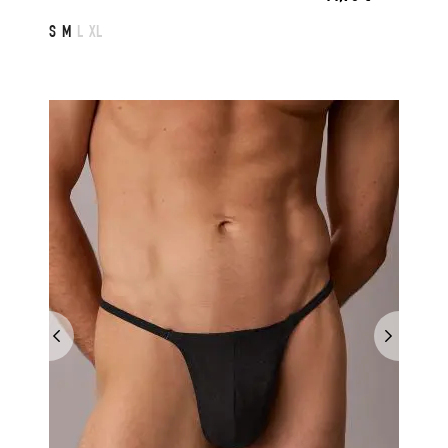
S
M
L
XL