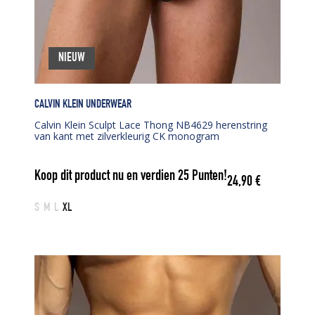
NIEUW
CALVIN KLEIN UNDERWEAR
Calvin Klein Sculpt Lace Thong NB4629 herenstring
van kant met zilverkleurig CK monogram
Koop dit product nu en verdien
25
Punten!
24,90
€
S
M
L
XL