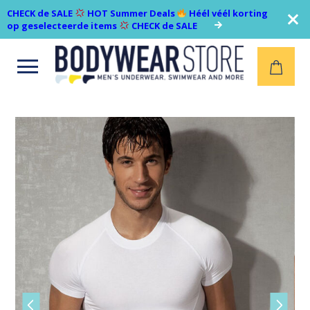
CHECK de SALE
HOT Summer Deals
Héél véél korting
op geselecteerde items
CHECK de SALE
Open
menu
Vorige
Volgen