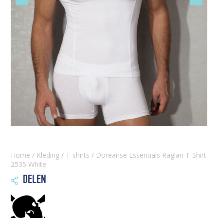
slide
slide
Home
/
Kleding
/
T-shirts
/ Doreanse Essentials Raglan T-Shirt
2535 White
DELEN
