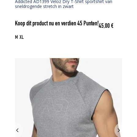
Addicted AD1399 Veloz Dry T-Shirt sportshirt van
sneldrogende stretch in zwart
Koop dit product nu en verdien
45
Punten!
45,00
€
M
XL