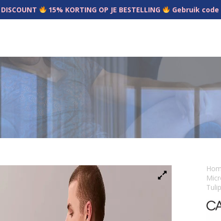
 DISCOUNT
15% KORTING OP JE BESTELLING
Gebruik code
Ho
Micr
Tuli