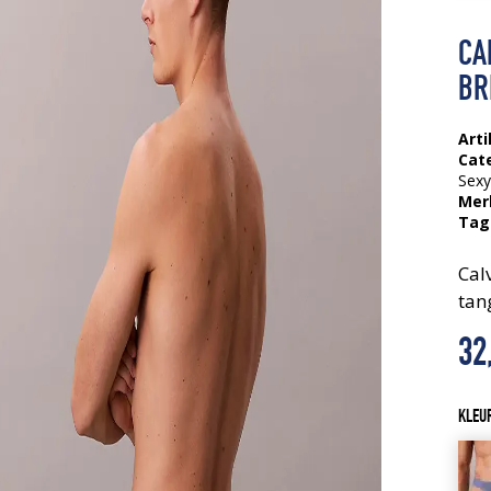
CA
BR
Arti
Cat
Sex
Mer
Tag
Cal
tan
32
KLEU