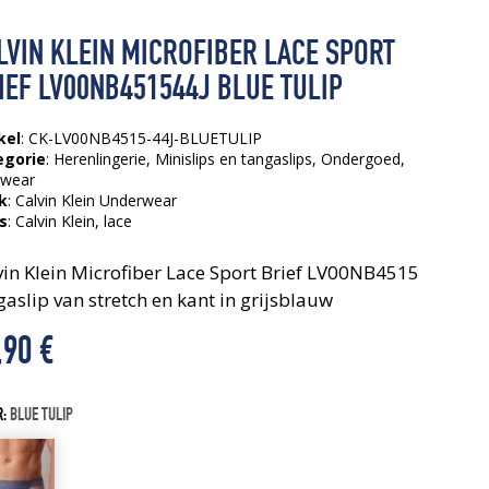
LVIN KLEIN MICROFIBER LACE SPORT
IEF LV00NB451544J BLUE TULIP
kel
: CK-LV00NB4515-44J-BLUETULIP
egorie
:
Herenlingerie
,
Minislips en tangaslips
,
Ondergoed
,
ywear
k
: Calvin Klein Underwear
s
:
Calvin Klein
, lace
vin Klein Microfiber Lace Sport Brief LV00NB4515
gaslip van stretch en kant in grijsblauw
,90
€
R:
BLUE TULIP