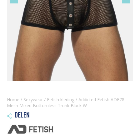
slide
slide
Home
/
Sexywear
/
Fetish kleding
/ Addicted Fetish ADF78
Mesh Mixed Bottomless Trunk Black W
DELEN
