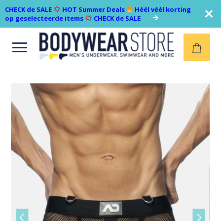
CHECK de SALE
HOT Summer Deals
Héél véél korting
op geselecteerde items
CHECK de SALE
Open
menu
Vorige
Volgen