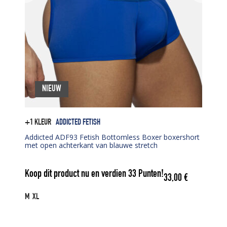
NIEUW
+1 KLEUR
ADDICTED FETISH
Addicted ADF93 Fetish Bottomless Boxer boxershort
met open achterkant van blauwe stretch
Koop dit product nu en verdien
33
Punten!
33,00
€
M
XL