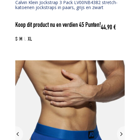
Calvin Klein Jockstrap 3 Pack LV00NB4382 stretch-
katoenen jockstraps in paars, grijs en zwart
Koop dit product nu en verdien
45
Punten!
44,90
€
S
M
L
XL