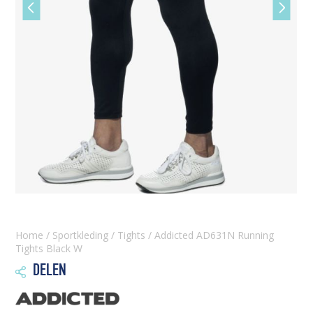
Vorige
Volgen
slide
slide
Home
/
Sportkleding
/
Tights
/ Addicted AD631N Running
Tights Black W
DELEN
