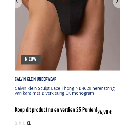
NIEUW
CALVIN KLEIN UNDERWEAR
Calvin Klein Sculpt Lace Thong NB4629 herenstring
van kant met zilverkleurig CK monogram
Koop dit product nu en verdien
25
Punten!
24,90
€
S
M
L
XL