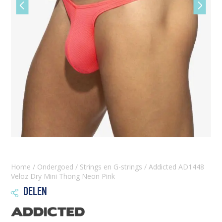
Vorige
Volgen
slide
slide
Home
/
Ondergoed
/
Strings en G-strings
/ Addicted AD1448
Veloz Dry Mini Thong Neon Pink
DELEN
