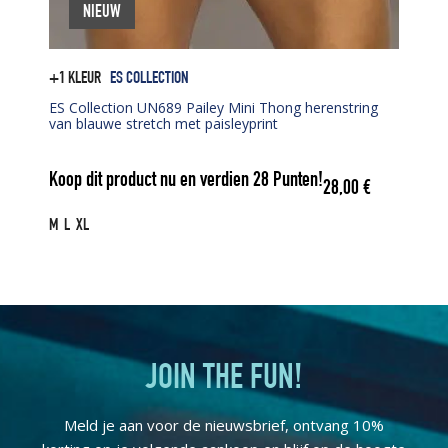
NIEUW
+1 KLEUR
ES COLLECTION
ES Collection UN689 Pailey Mini Thong herenstring
van blauwe stretch met paisleyprint
Koop dit product nu en verdien
28
Punten!
28,00
€
M
L
XL
JOIN THE FUN!
Meld je aan voor de nieuwsbrief, ontvang 10%