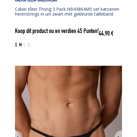
CALVIN KLEIN UNDERWEAR
Calvin Klein Thong 3 Pack NB43864M5 set katoenen
herenstrings in uni zwart met gekleurde tailleband
Koop dit product nu en verdien
45
Punten!
44,90
€
S
M
L
XL