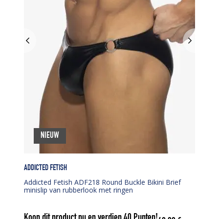
NIEUW
ADDICTED FETISH
Addicted Fetish ADF218 Round Buckle Bikini Brief
minislip van rubberlook met ringen
Koop dit product nu en verdien
40
Punten!