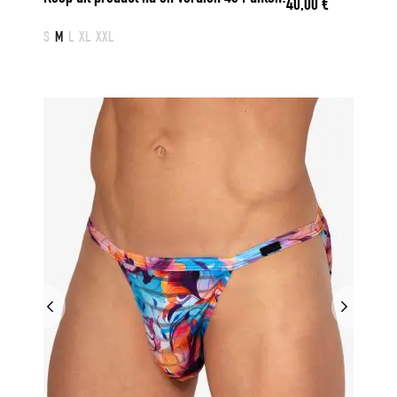
40,00
€
S
M
L
XL
XXL