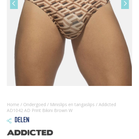
Vorige
Volgen
slide
slide
Home
/
Ondergoed
/
Minislips en tangaslips
/ Addicted
AD1042 AD Print Bikini Brown W
DELEN
